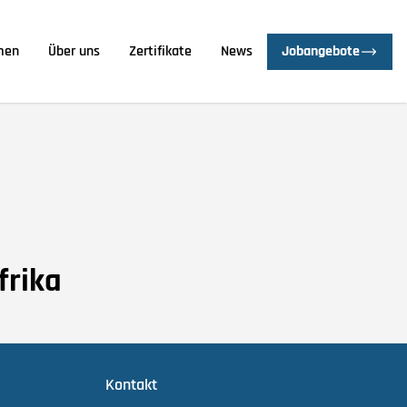
men
Über uns
Zertifikate
News
Jobangebote
frika
Kontakt